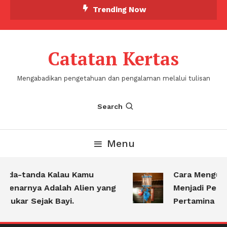
Skip
Trending Now
To
Content
Catatan Kertas
Mengabadikan pengetahuan dan pengalaman melalui tulisan
Search
Menu
nda-tanda Kalau Kamu
Cara Mengubah
enarnya Adalah Alien yang
Menjadi Perta
tukar Sejak Bayi.
Pertamina Keta