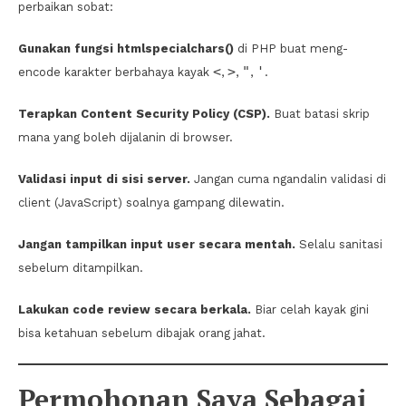
perbaikan sobat:
Gunakan fungsi htmlspecialchars()
di PHP buat meng-
<
>
"
'
encode karakter berbahaya kayak
,
,
,
.
Terapkan Content Security Policy (CSP).
Buat batasi skrip
mana yang boleh dijalanin di browser.
Validasi input di sisi server.
Jangan cuma ngandalin validasi di
client (JavaScript) soalnya gampang dilewatin.
Jangan tampilkan input user secara mentah.
Selalu sanitasi
sebelum ditampilkan.
Lakukan code review secara berkala.
Biar celah kayak gini
bisa ketahuan sebelum dibajak orang jahat.
Permohonan Saya Sebagai