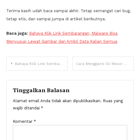
Terima kasih udah baca sampai akhir. Tetap semangat cari bug,
tetap etis, dan sampai jumpa di artikel berikutnya.
Baca juga:
Bahaya Klik Link Sembarangan, Malware Bisa
Menyusup Lewat Gambar dan Ambil Data Kalian Semua
Navigasi
Bahaya Klik Link Sembarangan, Malware Bisa Menyusup Lewat Gambar dan Ambil Data Kalian Semua
Cara Mengganti Oli Mesin Motor Sendiri di Rumah untuk Pemula
pos
Tinggalkan Balasan
Alamat email Anda tidak akan dipublikasikan.
Ruas yang
wajib ditandai
*
Komentar
*