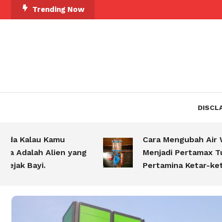
Skip
Trending Now
To
Content
DISCL
 Kalau Kamu
Cara Mengubah Air Wud
dalah Alien yang
Menjadi Pertamax Turbo
k Bayi.
Pertamina Ketar-ketir!