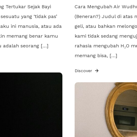
g Tertukar Sejak Bayi
Cara Mengubah Air Wudhu 
esuatu yang ‘tidak pas’
(Beneran?) Judul di ata
aku ini manusia, atau ada
geli, atau bahkan melongo
ngkin memang benar kamu
kami tidak sedang menguji
mu adalah seorang […]
rahasia mengubah H₂O men
memang bisa, […]
Discover