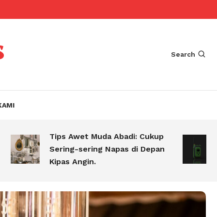
s
Search
KAMI
Tips Awet Muda Abadi: Cukup
Men
Sering-sering Napas di Depan
Ala
Kipas Angin.
Sel