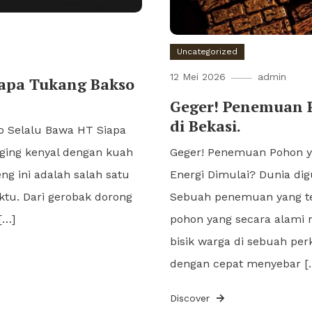
Uncategorized
12 Mei 2026
admin
napa Tukang Bakso
Geger! Penemuan P
di Bekasi.
o Selalu Bawa HT Siapa
aging kenyal dengan kuah
Geger! Penemuan Pohon yan
ng ini adalah salah satu
Energi Dimulai? Dunia dig
aktu. Dari gerobak dorong
Sebuah penemuan yang terd
[…]
pohon yang secara alami m
bisik warga di sebuah perk
dengan cepat menyebar [
Discover