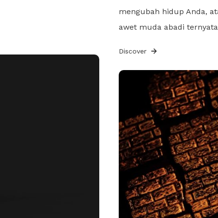
mengubah hidup Anda, at
awet muda abadi ternyata
Discover