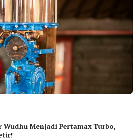
r Wudhu Menjadi Pertamax Turbo,
tir!