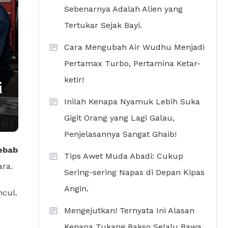
Sebenarnya Adalah Alien yang
Tertukar Sejak Bayi.
Cara Mengubah Air Wudhu Menjadi
Pertamax Turbo, Pertamina Ketar-
ketir!
i
Inilah Kenapa Nyamuk Lebih Suka
Gigit Orang yang Lagi Galau,
Penjelasannya Sangat Ghaib!
ebab
Tips Awet Muda Abadi: Cukup
ara.
Sering-sering Napas di Depan Kipas
Angin.
ncul.
Mengejutkan! Ternyata Ini Alasan
Kenapa Tukang Bakso Selalu Bawa