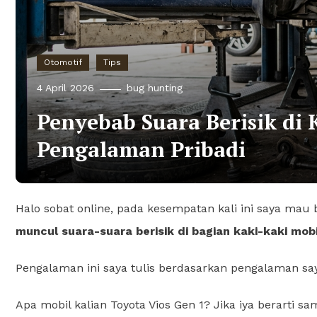
Otomotif
Tips
4 April 2026
bug hunting
Penyebab Suara Berisik di 
Pengalaman Pribadi
Halo sobat online, pada kesempatan kali ini saya mau
muncul suara-suara berisik di bagian kaki-kaki mobi
Pengalaman ini saya tulis berdasarkan pengalaman sa
Apa mobil kalian Toyota Vios Gen 1? Jika iya berarti s