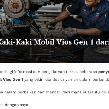
Kaki-Kaki Mobil Vios Gen 1 dar
 berbagi informasi dan pengalaman terkait beberapa
peny
l Vios Gen 1
yang bikin kita tidak nyaman dalam berkend
ya dalam perbaikan dan mencari dari mana suara itu mu
ama dengan saya.