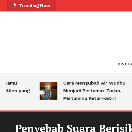
Skip
Trending Now
To
Content
DISCL
mu
Cara Mengubah Air Wudhu
ien yang
Menjadi Pertamax Turbo,
Pertamina Ketar-ketir!
Penyebab Suara Berisi