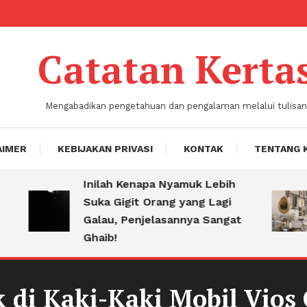
Catatan Kerta
Mengabadikan pengetahuan dan pengalaman melalui tulisan
AIMER
KEBIJAKAN PRIVASI
KONTAK
TENTANG 
Inilah Kenapa Nyamuk Lebih
T
Suka Gigit Orang yang Lagi
S
Galau, Penjelasannya Sangat
K
Ghaib!
k di Kaki-Kaki Mobil Vios