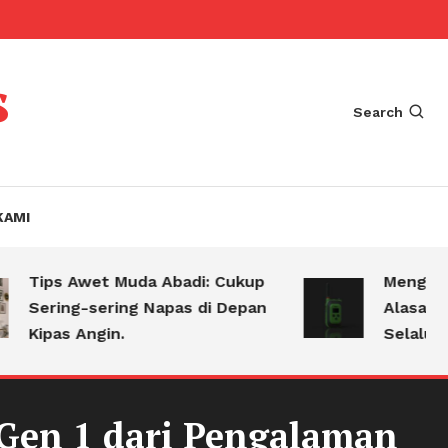
s
Search
KAMI
ips Awet Muda Abadi: Cukup
Mengejutkan!
ering-sering Napas di Depan
Alasan Kena
ipas Angin.
Selalu Bawa 
 Gen 1 dari Pengalaman