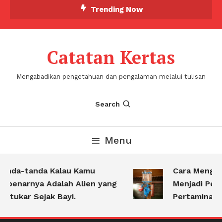
Skip
Trending Now
To
Content
Catatan Kertas
Mengabadikan pengetahuan dan pengalaman melalui tulisan
Search
Menu
anda-tanda Kalau Kamu
Cara Menguba
ebenarnya Adalah Alien yang
Menjadi Pert
rtukar Sejak Bayi.
Pertamina Ket