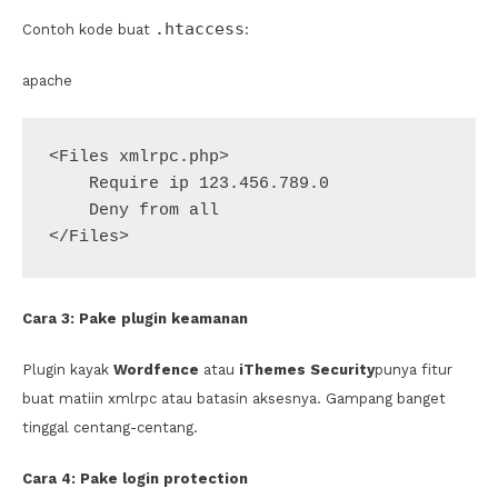
.htaccess
Contoh kode buat
:
apache
<Files xmlrpc.php>

    Require ip 123.456.789.0

    Deny from all

</Files>
Cara 3: Pake plugin keamanan
Plugin kayak
Wordfence
atau
iThemes Security
punya fitur
buat matiin xmlrpc atau batasin aksesnya. Gampang banget
tinggal centang-centang.
Cara 4: Pake login protection