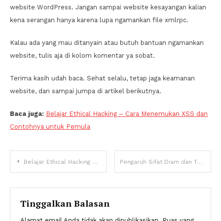
website WordPress. Jangan sampai website kesayangan kalian
kena serangan hanya karena lupa ngamankan file xmlrpc.
Kalau ada yang mau ditanyain atau butuh bantuan ngamankan
website, tulis aja di kolom komentar ya sobat.
Terima kasih udah baca. Sehat selalu, tetap jaga keamanan
website, dan sampai jumpa di artikel berikutnya.
Baca juga:
Belajar Ethical Hacking – Cara Menemukan XSS dan
Contohnya untuk Pemula
Navigasi
Belajar Ethical Hacking – Cara Menemukan XSS dan Contohnya untuk Pemula
Pengaruh Sifat Diam dan Tak Banyak Omong Terhadap Orang Lain
pos
Tinggalkan Balasan
Alamat email Anda tidak akan dipublikasikan.
Ruas yang