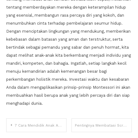
tentang memberdayakan mereka dengan keterampilan hidup
yang esensial, membangun rasa percaya diri yang kokoh, dan
menumbuhkan cinta terhadap pembelajaran seumur hidup.
Dengan menciptakan lingkungan yang mendukung, memberikan
kebebasan dalam batasan yang aman dan terstruktur, serta
bertindak sebagai pemandu yang sabar dan penuh hormat, kita
dapat melihat anak-anak kita berkembang menjadi individu yang
mandiri, kompeten, dan bahagia. Ingatlah, setiap langkah kecil
menuju kemandirian adalah kemenangan besar bagi
perkembangan holistik mereka. Investasi waktu dan kesabaran
Anda dalam mengaplikasikan prinsip-prinsip Montessori ini akan
membuahkan hasil berupa anak yang lebih percaya diri dan siap
menghadapi dunia.
Navigasi
7 Cara Mendidik Anak Agar Disiplin Tanpa Harus Membentak
Pentingnya Membatasi Screen Time untuk Pertumbuhan Kognitif Anak