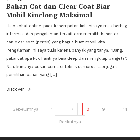
Bahan Cat dan Clear Coat Biar
Mobil Kinclong Maksimal
Halo sobat online, pada kesempatan kali ini saya mau berbagi
informasi dan pengalaman terkait cara memilih bahan cat
dan clear coat (pernis) yang bagus buat mobil kita.
Pengalaman ini saya tulis karena banyak yang tanya, “Bang,
pakai cat apa kok hasilnya bisa deep dan mengkilap banget?”.
Nah, kuncinya bukan cuma di teknik semprot, tapi juga di
pemilihan bahan yang […]
Discover
Paginasi
…
…
8
Sebelumnya
1
7
9
14
pos
Berikutnya