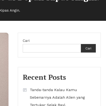
ipas Angin.
Cari
Cari
Recent Posts
Tanda-tanda Kalau Kamu
Sebenarnya Adalah Alien yang
Tertukar Sejak Bayi.