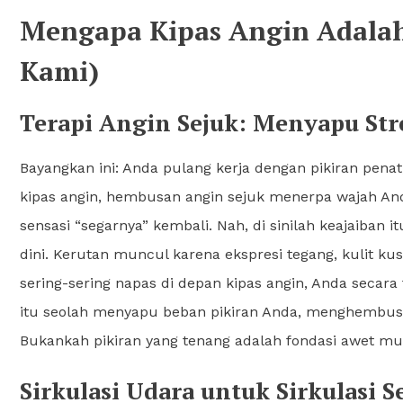
Mengapa Kipas Angin Adalah
Kami)
Terapi Angin Sejuk: Menyapu St
Bayangkan ini: Anda pulang kerja dengan pikiran penat
kipas angin, hembusan angin sejuk menerpa wajah Anda.
sensasi “segarnya” kembali. Nah, di sinilah keajaiban
dini. Kerutan muncul karena ekspresi tegang, kulit ku
sering-sering napas di depan kipas angin, Anda secara 
itu seolah menyapu beban pikiran Anda, menghembus
Bukankah pikiran yang tenang adalah fondasi awet m
Sirkulasi Udara untuk Sirkulasi S