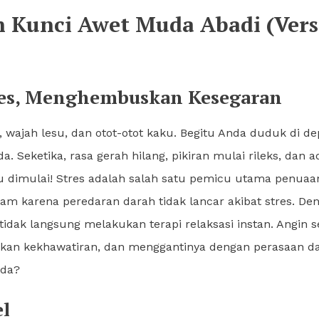
 Kunci Awet Muda Abadi (Vers
res, Menghembuskan Kesegaran
, wajah lesu, dan otot-otot kaku. Begitu Anda duduk di d
 Seketika, rasa gerah hilang, pikiran mulai rileks, dan a
 itu dimulai! Stres adalah salah satu pemicu utama penuaa
sam karena peredaran darah tidak lancar akibat stres. De
tidak langsung melakukan terapi relaksasi instan. Angin s
kan kekhawatiran, dan menggantinya dengan perasaan d
uda?
el