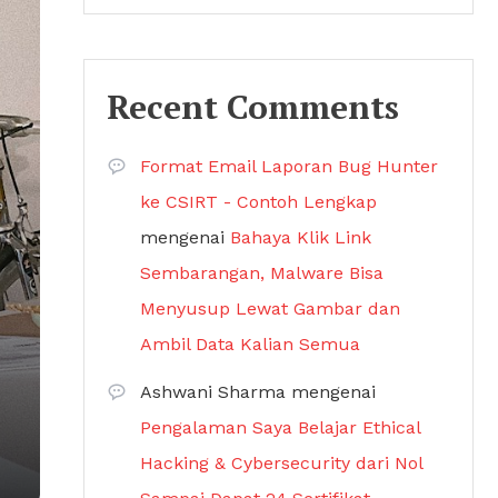
Recent Comments
Format Email Laporan Bug Hunter
ke CSIRT - Contoh Lengkap
mengenai
Bahaya Klik Link
Sembarangan, Malware Bisa
Menyusup Lewat Gambar dan
Ambil Data Kalian Semua
Ashwani Sharma
mengenai
Pengalaman Saya Belajar Ethical
Hacking & Cybersecurity dari Nol