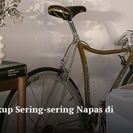
up Sering-sering Napas di