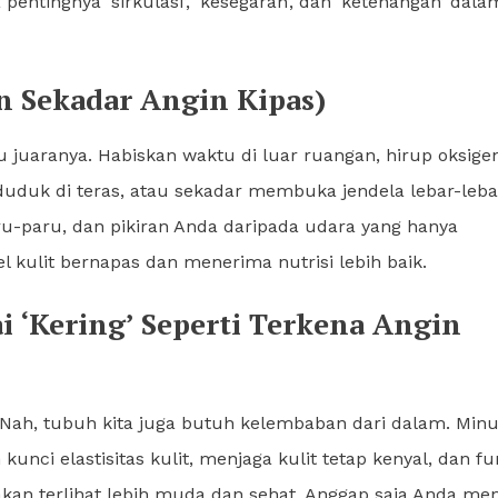
pentingnya ‘sirkulasi’, ‘kesegaran’, dan ‘ketenangan’ dala
an Sekadar Angin Kipas)
tu juaranya. Habiskan waktu di luar ruangan, hirup oksige
, duduk di teras, atau sekadar membuka jendela lebar-leba
aru-paru, dan pikiran Anda daripada udara yang hanya
 kulit bernapas dan menerima nutrisi lebih baik.
i ‘Kering’ Seperti Terkena Angin
? Nah, tubuh kita juga butuh kelembaban dari dalam. Mi
kunci elastisitas kulit, menjaga kulit tetap kenyal, dan fu
 akan terlihat lebih muda dan sehat. Anggap saja Anda men