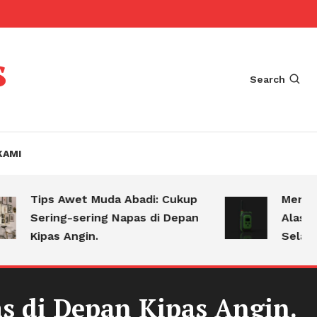
s
Search
KAMI
ips Awet Muda Abadi: Cukup
Mengejutkan!
ering-sering Napas di Depan
Alasan Kena
ipas Angin.
Selalu Bawa 
s di Depan Kipas Angin.