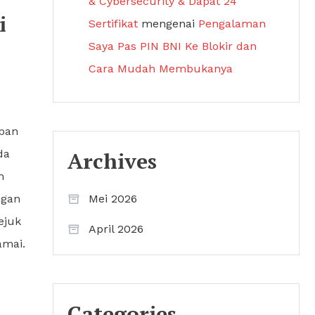
& Cybersecurity & Dapat 24
i
Sertifikat
mengenai
Pengalaman
Saya Pas PIN BNI Ke Blokir dan
Cara Mudah Membukanya
epan
Archives
da
n
Mei 2026
ngan
ejuk
April 2026
amai.
Categories