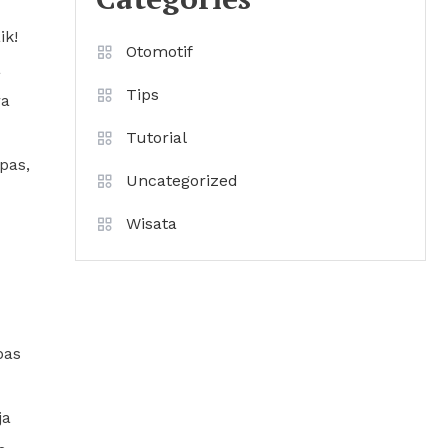
ik!
Otomotif
a
Tips
ra
Tutorial
pas,
Uncategorized
Wisata
pas
ja