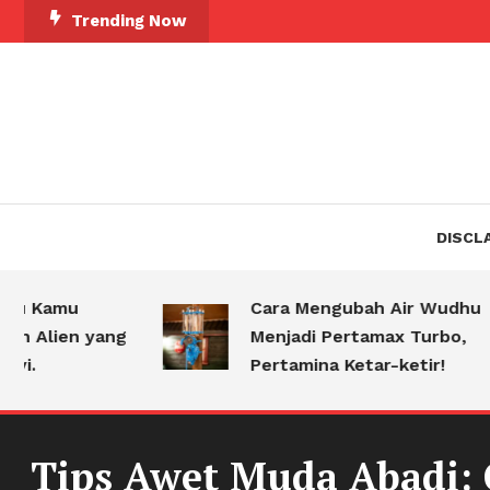
Skip
Trending Now
To
Content
DISCL
amu
Cara Mengubah Air Wudhu
ien yang
Menjadi Pertamax Turbo,
Pertamina Ketar-ketir!
Tips Awet Muda Abadi: 