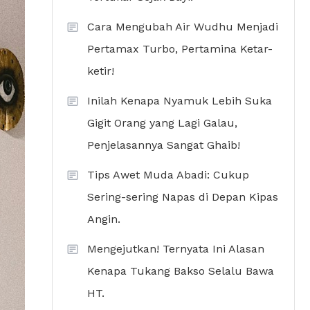
Cara Mengubah Air Wudhu Menjadi
Pertamax Turbo, Pertamina Ketar-
ketir!
Inilah Kenapa Nyamuk Lebih Suka
Gigit Orang yang Lagi Galau,
Penjelasannya Sangat Ghaib!
Tips Awet Muda Abadi: Cukup
Sering-sering Napas di Depan Kipas
Angin.
Mengejutkan! Ternyata Ini Alasan
Kenapa Tukang Bakso Selalu Bawa
HT.