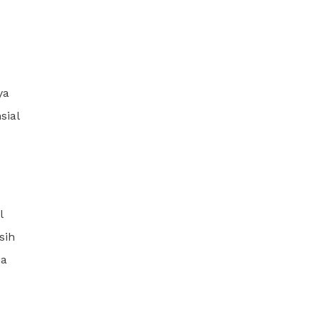
ya
sial
l
sih
ia