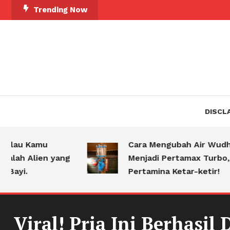
Skip
Trending Now
To
Content
DISCL
Kamu
Cara Mengubah Air Wudhu
lien yang
Menjadi Pertamax Turbo,
Pertamina Ketar-ketir!
Viral! Pria Ini Berhasi