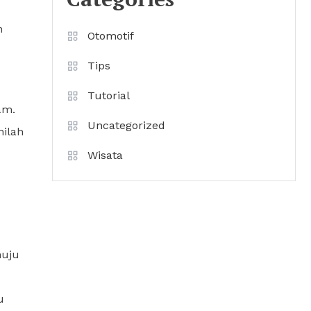
n
Otomotif
Tips
Tutorial
am.
Uncategorized
nilah
Wisata
nuju
u