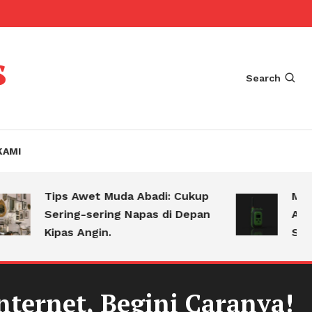
s
Search
KAMI
Tips Awet Muda Abadi: Cukup
Mengejutkan
Sering-sering Napas di Depan
Alasan Ken
Kipas Angin.
Selalu Baw
nternet, Begini Caranya!