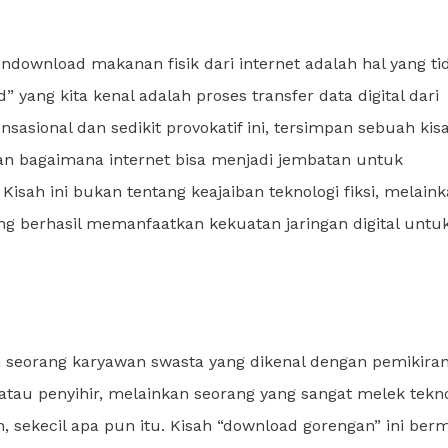
endownload makanan fisik dari internet adalah hal yang ti
 yang kita kenal adalah proses transfer data digital dari
nsasional dan sedikit provokatif ini, tersimpan sebuah kis
, dan bagaimana internet bisa menjadi jembatan untuk
isah ini bukan tentang keajaiban teknologi fiksi, melain
ng berhasil memanfaatkan kekuatan jaringan digital untu
h seorang karyawan swasta yang dikenal dengan pemikira
atau penyihir, melainkan seorang yang sangat melek tekno
, sekecil apa pun itu. Kisah “download gorengan” ini ber