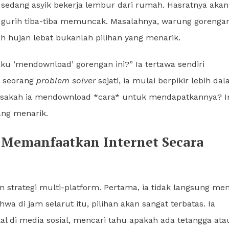
 sedang asyik bekerja lembur dari rumah. Hasratnya akan
 gurih tiba-tiba memuncak. Masalahnya, warung gorenga
h hujan lebat bukanlah pilihan yang menarik.
u ‘mendownload’ gorengan ini?” Ia tertawa sendiri
i seorang
problem solver
sejati, ia mulai berpikir lebih dal
 bisakah ia mendownload *cara* untuk mendapatkannya? I
ang menarik.
: Memanfaatkan Internet Secara
 strategi multi-platform. Pertama, ia tidak langsung me
wa di jam selarut itu, pilihan akan sangat terbatas. Ia
l di media sosial, mencari tahu apakah ada tetangga ata