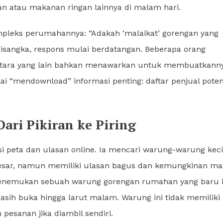
atau makanan ringan lainnya di malam hari.
mpleks perumahannya: “Adakah ‘malaikat’ gorengan yang
k disangka, respons mulai berdatangan. Beberapa orang
ntara yang lain bahkan menawarkan untuk membuatkann
ai “mendownload” informasi penting: daftar penjual poten
Dari Pikiran ke Piring
si peta dan ulasan online. Ia mencari warung-warung keci
r besar, namun memiliki ulasan bagus dan kemungkinan ma
ia menemukan sebuah warung gorengan rumahan yang baru 
masih buka hingga larut malam. Warung ini tidak memiliki
pesanan jika diambil sendiri.