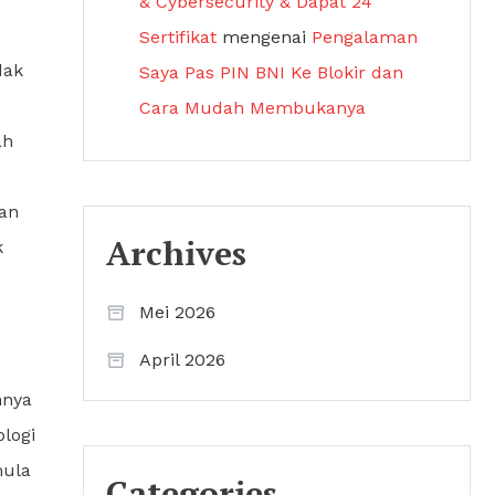
& Cybersecurity & Dapat 24
Sertifikat
mengenai
Pengalaman
dak
Saya Pas PIN BNI Ke Blokir dan
Cara Mudah Membukanya
ah
kan
Archives
k
Mei 2026
April 2026
nnya
logi
mula
Categories