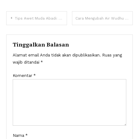
Navigasi
Tips Awet Muda Abadi: Cukup Sering-sering Napas di Depan Kipas Angin.
Cara Mengubah Air Wudhu Menjadi Pertamax Turbo, Pertamina Ketar-ketir!
pos
Tinggalkan Balasan
Alamat email Anda tidak akan dipublikasikan.
Ruas yang
wajib ditandai
*
Komentar
*
Nama
*