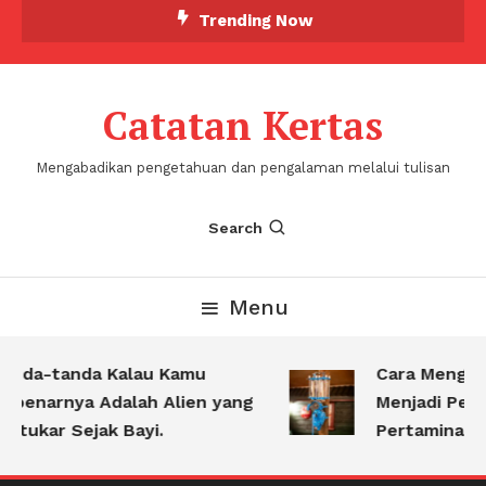
Skip
Trending Now
To
Content
Catatan Kertas
Mengabadikan pengetahuan dan pengalaman melalui tulisan
Search
Menu
anda-tanda Kalau Kamu
Cara Menguba
benarnya Adalah Alien yang
Menjadi Pert
rtukar Sejak Bayi.
Pertamina Ket