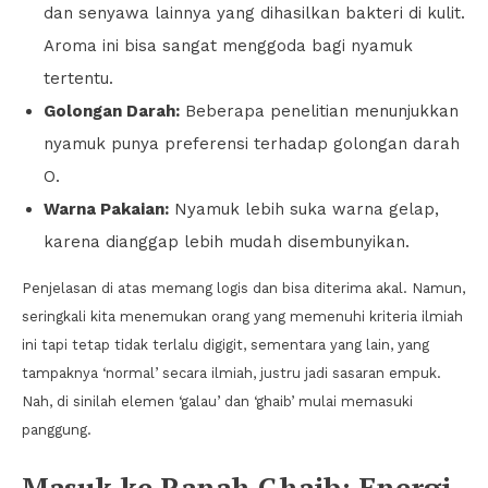
dan senyawa lainnya yang dihasilkan bakteri di kulit.
Aroma ini bisa sangat menggoda bagi nyamuk
tertentu.
Golongan Darah:
Beberapa penelitian menunjukkan
nyamuk punya preferensi terhadap golongan darah
O.
Warna Pakaian:
Nyamuk lebih suka warna gelap,
karena dianggap lebih mudah disembunyikan.
Penjelasan di atas memang logis dan bisa diterima akal. Namun,
seringkali kita menemukan orang yang memenuhi kriteria ilmiah
ini tapi tetap tidak terlalu digigit, sementara yang lain, yang
tampaknya ‘normal’ secara ilmiah, justru jadi sasaran empuk.
Nah, di sinilah elemen ‘galau’ dan ‘ghaib’ mulai memasuki
panggung.
Masuk ke Ranah Ghaib: Energi,