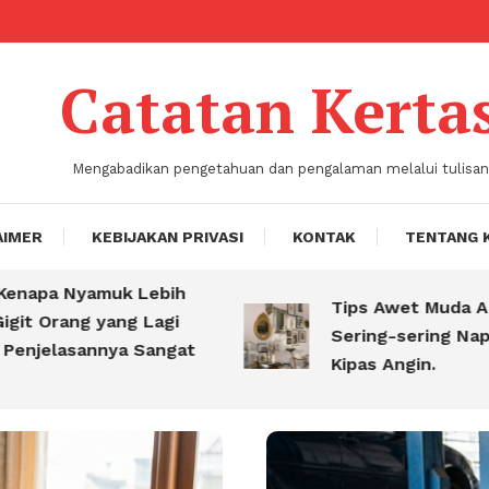
Catatan Kerta
Mengabadikan pengetahuan dan pengalaman melalui tulisan
AIMER
KEBIJAKAN PRIVASI
KONTAK
TENTANG 
napa Nyamuk Lebih
Tips Awet Muda Abad
t Orang yang Lagi
Sering-sering Napas 
njelasannya Sangat
Kipas Angin.