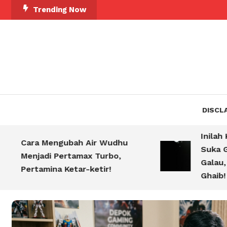
Skip
Trending Now
To
Content
DISCL
Inilah Ke
Cara Mengubah Air Wudhu
Suka Gigi
Menjadi Pertamax Turbo,
Galau, Pe
Pertamina Ketar-ketir!
Ghaib!