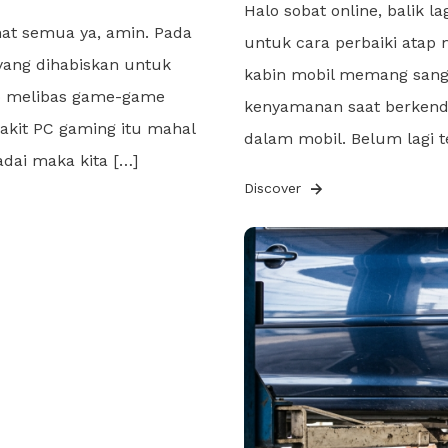
Halo sobat online, balik l
hat semua ya, amin. Pada
untuk cara perbaiki atap 
yang dihabiskan untuk
kabin mobil memang sang
ap melibas game-game
kenyamanan saat berkenda
kit PC gaming itu mahal
dalam mobil. Belum lagi t
adai maka kita […]
Discover