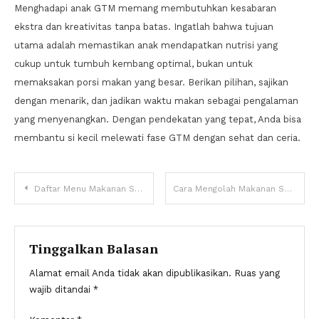
Menghadapi anak GTM memang membutuhkan kesabaran
ekstra dan kreativitas tanpa batas. Ingatlah bahwa tujuan
utama adalah memastikan anak mendapatkan nutrisi yang
cukup untuk tumbuh kembang optimal, bukan untuk
memaksakan porsi makan yang besar. Berikan pilihan, sajikan
dengan menarik, dan jadikan waktu makan sebagai pengalaman
yang menyenangkan. Dengan pendekatan yang tepat, Anda bisa
membantu si kecil melewati fase GTM dengan sehat dan ceria.
Navigasi
Daftar Menu Makanan Sehat Sehari-hari untuk Jantung Lebih Kuat
Cara Mengolah Makanan Sehat Tanpa Minyak: Tips Hidup Bebas Kolesterol
pos
Tinggalkan Balasan
Alamat email Anda tidak akan dipublikasikan.
Ruas yang
wajib ditandai
*