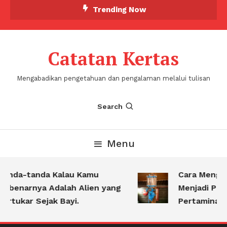
Skip
Trending Now
To
Content
Catatan Kertas
Mengabadikan pengetahuan dan pengalaman melalui tulisan
Search
Menu
anda-tanda Kalau Kamu
Cara Mengub
ebenarnya Adalah Alien yang
Menjadi Pert
ertukar Sejak Bayi.
Pertamina Ket