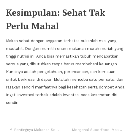
Kesimpulan: Sehat Tak
Perlu Mahal
Makan sehat dengan anggaran terbatas bukanlah misi yang
mustahil. Dengan memilih enam makanan murah meriah yang
tinggi nutrisi ini, Anda bisa memastikan tubuh mendapatkan
semua yang dibutuhkan tanpa harus membebani keuangan.
Kuncinya adalah pengetahuan, perencanaan, dan kemauan
untuk berkreasi di dapur. Mulailah mencoba satu per satu, dan
rasakan sendiri manfaatnya bagi kesehatan serta dompet Anda.
Ingat, investasi terbaik adalah investasi pada kesehatan diri
sendiri!
Navigasi
Pentingnya Makanan Sehat untuk Ibu Hamil demi Perkembangan Janin
Mengenal Superfood: Makanan Sehat Paling Padat Nutrisi di Dunia