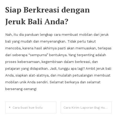
Siap Berkreasi dengan
Jeruk Bali Anda?
Nah, itu dia panduan lengkap cara membuat mobilan dari jeruk
bali yang mudah dan menyenangkan. Tidak perlu takut
mencoba, karena hasil akhirnya pasti akan memuaskan, terlepas
dari seberapa “sempurna” bentuknya. Yang terpenting adalah
proses kebersamaan, kegembiraan dalam berkreasi, dan
pelajaran yang didapatkan. Jadi, tunggu apa lagi? Ambil jeruk bali
Anda, siapkan alat-alatnya, dan mulailah petualangan membuat
mobilan unik Anda sendiri. Selamat berkarya dan selamat
bersenang-senang!
Navigasi
Cara buat kue bolu
Cara Kirim Laporan Bug Hunter Yang Baik & Sopan