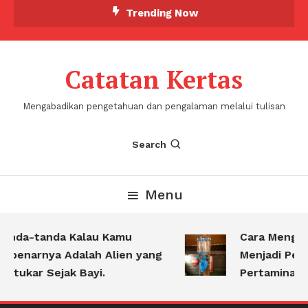
Skip
Trending Now
To
Content
Catatan Kertas
Mengabadikan pengetahuan dan pengalaman melalui tulisan
Search
Menu
nda-tanda Kalau Kamu
Cara Menguba
benarnya Adalah Alien yang
Menjadi Pert
rtukar Sejak Bayi.
Pertamina Ket