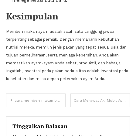
meregenerasi bulu baru.
Kesimpulan
Memberi makan ayam adalah salah satu tanggung jawab
terpenting sebagai pemilik. Dengan memahami kebutuhan
nutrisi mereka, memilih jenis pakan yang tepat sesuai usia dan
tujuan pemeliharaan, serta menjaga kebersihan, Anda akan
memastikan ayam-ayam Anda sehat, produktif, dan bahagia.
Ingatlah, investasi pada pakan berkualitas adalah investasi pada
kesehatan dan masa depan peternakan ayam Anda.
Navigasi
cara memberi makan buaya
Cara Merawat Aki Mobil Agar Awet dan Tidak Mudah Soak
pos
Tinggalkan Balasan