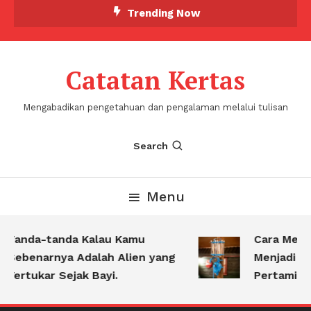
Skip
Trending Now
To
Content
Catatan Kertas
Mengabadikan pengetahuan dan pengalaman melalui tulisan
Search
Menu
Tanda-tanda Kalau Kamu
Cara Mengu
Sebenarnya Adalah Alien yang
Menjadi Pe
Tertukar Sejak Bayi.
Pertamina K