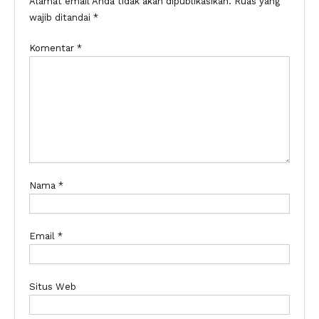
Alamat email Anda tidak akan dipublikasikan.
Ruas yang
wajib ditandai
*
Komentar
*
Nama
*
Email
*
Situs Web