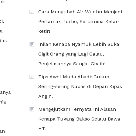
uk
Cara Mengubah Air Wudhu Menjadi
i,
Pertamax Turbo, Pertamina Ketar-
ka
ketir!
dak
Inilah Kenapa Nyamuk Lebih Suka
Gigit Orang yang Lagi Galau,
Penjelasannya Sangat Ghaib!
Tips Awet Muda Abadi: Cukup
Sering-sering Napas di Depan Kipas
hanya
Angin.
nia
Mengejutkan! Ternyata Ini Alasan
Kenapa Tukang Bakso Selalu Bawa
HT.
an