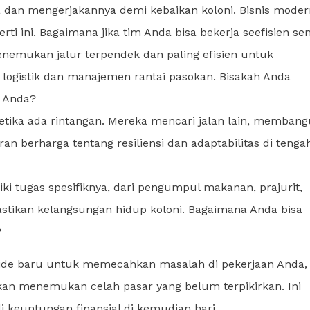
 dan mengerjakannya demi kebaikan koloni. Bisnis moder
erti ini. Bagaimana jika tim Anda bisa bekerja seefisien s
emukan jalur terpendek dan paling efisien untuk
 logistik dan manajemen rantai pasokan. Bisakah Anda
s Anda?
tika ada rintangan. Mereka mencari jalan lain, memban
an berharga tentang resiliensi dan adaptabilitas di tenga
i tugas spesifiknya, dari pengumpul makanan, prajurit,
mastikan kelangsungan hidup koloni. Bagaimana Anda bisa
?
ide baru untuk memecahkan masalah di pekerjaan Anda,
hkan menemukan celah pasar yang belum terpikirkan. Ini
i keuntungan finansial di kemudian hari.