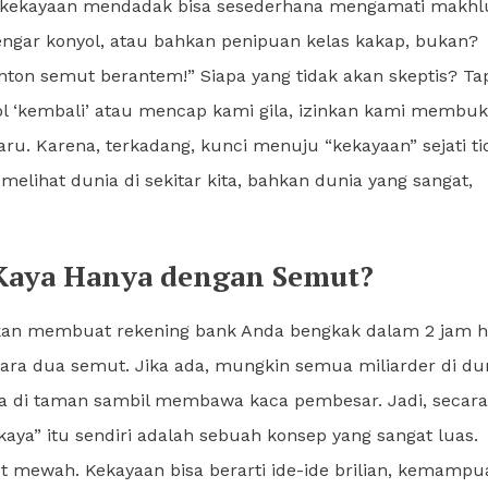
kekayaan mendadak bisa sesederhana mengamati makhl
dengar konyol, atau bahkan penipuan kelas kakap, bukan?
on semut berantem!” Siapa yang tidak akan skeptis? Tap
 ‘kembali’ atau mencap kami gila, izinkan kami membu
ru. Karena, terkadang, kunci menuju “kekayaan” sejati ti
melihat dunia di sekitar kita, bahkan dunia yang sangat,
a Kaya Hanya dengan Semut?
 akan membuat rekening bank Anda bengkak dalam 2 jam 
ara dua semut. Jika ada, mungkin semua miliarder di du
 di taman sambil membawa kaca pembesar. Jadi, secara
kaya” itu sendiri adalah sebuah konsep yang sangat luas.
t mewah. Kekayaan bisa berarti ide-ide brilian, kemampu