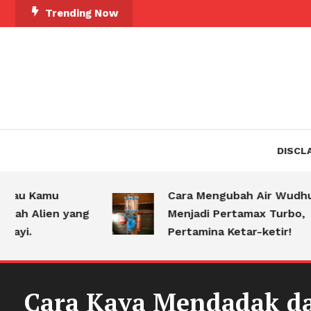
Skip
Trending Now
To
Content
DISCL
u Kamu
Cara Mengubah Air Wudhu
h Alien yang
Menjadi Pertamax Turbo,
i.
Pertamina Ketar-ketir!
Cara Kaya Mendadak d