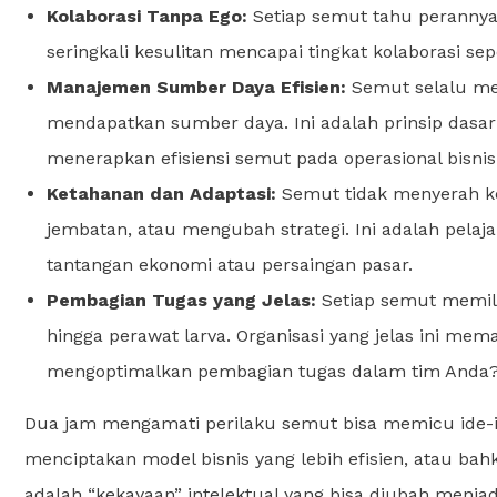
Kolaborasi Tanpa Ego:
Setiap semut tahu perannya
seringkali kesulitan mencapai tingkat kolaborasi sep
Manajemen Sumber Daya Efisien:
Semut selalu men
mendapatkan sumber daya. Ini adalah prinsip dasar
menerapkan efisiensi semut pada operasional bisni
Ketahanan dan Adaptasi:
Semut tidak menyerah ke
jembatan, atau mengubah strategi. Ini adalah pelajar
tantangan ekonomi atau persaingan pasar.
Pembagian Tugas yang Jelas:
Setiap semut memilik
hingga perawat larva. Organisasi yang jelas ini me
mengoptimalkan pembagian tugas dalam tim Anda
Dua jam mengamati perilaku semut bisa memicu ide-
menciptakan model bisnis yang lebih efisien, atau ba
adalah “kekayaan” intelektual yang bisa diubah menjad