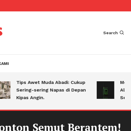
s
Search
KAMI
Tips Awet Muda Abadi: Cukup
Mengejut
Sering-sering Napas di Depan
Alasan 
Kipas Angin.
Selalu B
onton Semut Berantem!