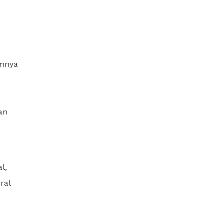
umnya
an
l,
ral