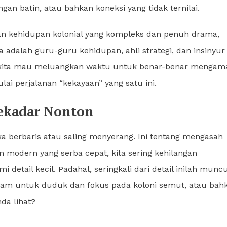
an batin, atau bahkan koneksi yang tidak ternilai.
gan kehidupan kolonial yang kompleks dan penuh drama,
 adalah guru-guru kehidupan, ahli strategi, dan insinyur
ka kita mau meluangkan waktu untuk benar-benar mengama
i perjalanan “kekayaan” yang satu ini.
Sekadar Nonton
 berbaris atau saling menyerang. Ini tentang mengasah
 modern yang serba cepat, kita sering kehilangan
ail kecil. Padahal, seringkali dari detail inilah muncu
n 2 jam untuk duduk dan fokus pada koloni semut, atau bah
da lihat?