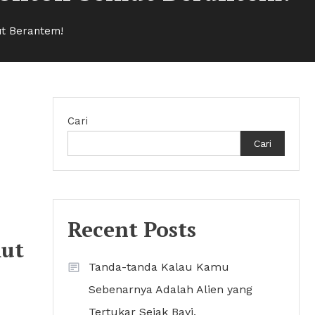
t Berantem!
Cari
Cari
mut
Recent Posts
mut
Tanda-tanda Kalau Kamu
Sebenarnya Adalah Alien yang
Tertukar Sejak Bayi.