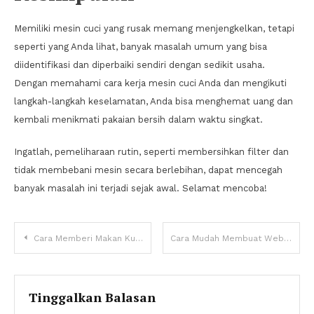
Memiliki mesin cuci yang rusak memang menjengkelkan, tetapi
seperti yang Anda lihat, banyak masalah umum yang bisa
diidentifikasi dan diperbaiki sendiri dengan sedikit usaha.
Dengan memahami cara kerja mesin cuci Anda dan mengikuti
langkah-langkah keselamatan, Anda bisa menghemat uang dan
kembali menikmati pakaian bersih dalam waktu singkat.
Ingatlah, pemeliharaan rutin, seperti membersihkan filter dan
tidak membebani mesin secara berlebihan, dapat mencegah
banyak masalah ini terjadi sejak awal. Selamat mencoba!
Navigasi
Cara Memberi Makan Kucing Peliharaan
Cara Mudah Membuat Website Dengan WordPress
pos
Tinggalkan Balasan