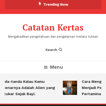
Skip
Trending Now
To
Content
Catatan Kertas
Mengabadikan pengetahuan dan pengalaman melalui tulisan
Search
Menu
nda-tanda Kalau Kamu
Cara Menguba
benarnya Adalah Alien yang
Menjadi Perta
rtukar Sejak Bayi.
Pertamina Keta