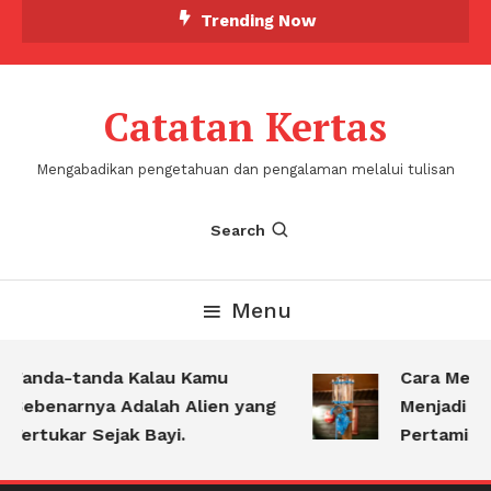
Skip
Trending Now
To
Content
Catatan Kertas
Mengabadikan pengetahuan dan pengalaman melalui tulisan
Search
Menu
Tanda-tanda Kalau Kamu
Cara Mengu
Sebenarnya Adalah Alien yang
Menjadi Pe
Tertukar Sejak Bayi.
Pertamina K