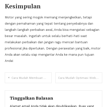
Kesimpulan
Motor yang sering mogok memang menjengkelkan, tetapi
dengan pemahaman yang tepat tentang penyebabnya dan
langkah-langkah perbaikan awal, Anda bisa mengatasi sebagian
besar masalah. Ingatlah untuk selalu berhati-hati saat
melakukan perbaikan dan jangan ragu mencari bantuan
profesional jika diperlukan. Dengan perawatan yang baik, motor
Anda akan selalu siap mengantar Anda ke mana pun tujuan
Anda!
Navigasi
Cara Mudah Membuat Website Dengan WordPress
Cara Mudah Optimasi Website Agar Diterima Google Adsense
pos
Tinggalkan Balasan
Alamat email Anda tidak akan dipublikasikan.
Ruas yang