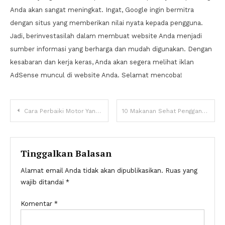
Anda akan sangat meningkat. Ingat, Google ingin bermitra
dengan situs yang memberikan nilai nyata kepada pengguna.
Jadi, berinvestasilah dalam membuat website Anda menjadi
sumber informasi yang berharga dan mudah digunakan. Dengan
kesabaran dan kerja keras, Anda akan segera melihat iklan
AdSense muncul di website Anda. Selamat mencoba!
Navigasi
Cara Perbaiki Motor Yang Sering Mogok
10 Makanan Sehat Pengganti Nasi untuk Diet yang Tetap Kenyang
pos
Tinggalkan Balasan
Alamat email Anda tidak akan dipublikasikan.
Ruas yang
wajib ditandai
*
Komentar
*