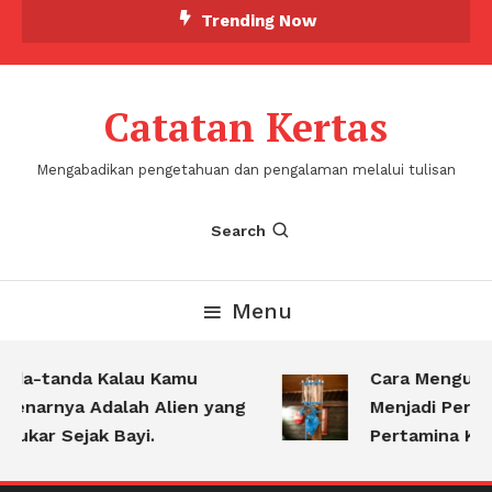
Skip
Trending Now
To
Content
Catatan Kertas
Mengabadikan pengetahuan dan pengalaman melalui tulisan
Search
Menu
da-tanda Kalau Kamu
Cara Mengubah
enarnya Adalah Alien yang
Menjadi Pertam
tukar Sejak Bayi.
Pertamina Ketar