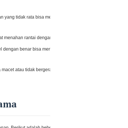
menge
n yang tidak rata bisa membuat rantai
BNI Ke
Membu
pat menahan rantai dengan baik.
tel dengan benar bisa menyebabkan rantai
a macet atau tidak bergerak mulus,
Archi
Mei 20
tama
April 2
nan. Berikut adalah beberapa hal yang