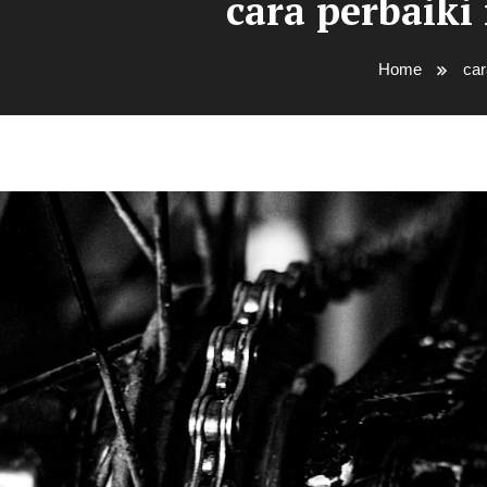
cara perbaiki
Home
car