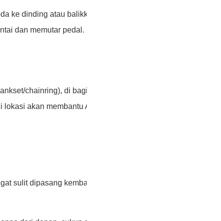
da ke dinding atau balikkan sepeda
ntai dan memutar pedal.
rankset/chainring), di bagian belakang (di
ahui lokasi akan membantu Anda menentukan
gat sulit dipasang kembali. Untuk