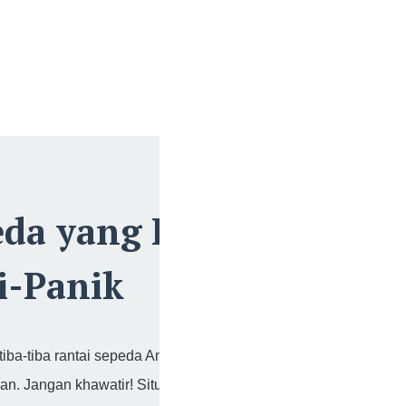
Rece
Format
da yang Lepas:
CSIRT 
Bahaya
i-Panik
Malwar
Gambar
Ashwa
iba-tiba rantai sepeda Anda lepas?
Pengal
n. Jangan khawatir! Situasi ini adalah
Hacking