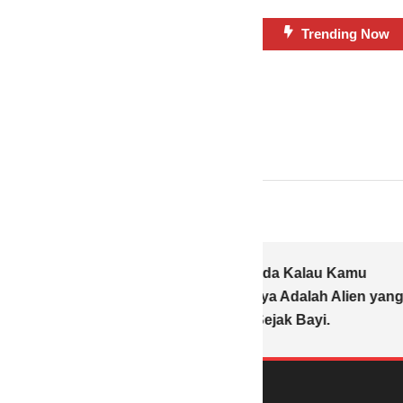
Skip
Trending Now
To
Content
Tanda-tanda Kalau Kamu
Sebenarnya Adalah Alien yang
Tertukar Sejak Bayi.