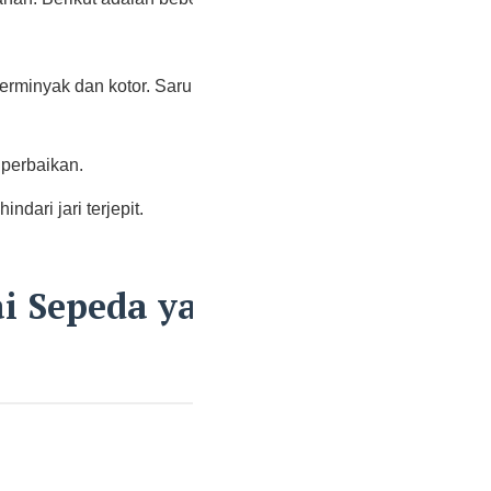
erminyak dan kotor. Sarung tangan lateks
Categ
 perbaikan.
Otomoti
dari jari terjepit.
Tips
i Sepeda yang
Tutoria
Uncate
Wisata