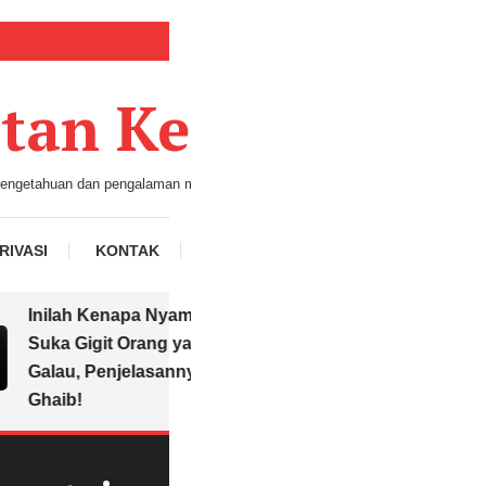
tan Kertas
ngetahuan dan pengalaman melalui tulisan
RIVASI
KONTAK
TENTANG KAMI
Inilah Kenapa Nyamuk Lebih
Tips Awet M
Suka Gigit Orang yang Lagi
Sering-seri
Galau, Penjelasannya Sangat
Kipas Angin
Ghaib!