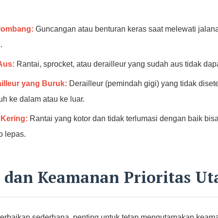
elombang:
Guncangan atau benturan keras saat melewati jalana
.
Aus:
Rantai, sprocket, atau derailleur yang sudah aus tidak da
illeur yang Buruk:
Derailleur (pemindah gigi) yang tidak dise
auh ke dalam atau ke luar.
 Kering:
Rantai yang kotor dan tidak terlumasi dengan baik bis
o lepas.
n dan Keamanan Prioritas U
perbaikan sederhana, penting untuk tetap mengutamakan keama