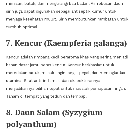
mimisan, batuk, dan mengurangi bau badan. Air rebusan daun
sirih juga dapat digunakan sebagai antiseptik kumur untuk
menjaga kesehatan mulut. Sirih membutuhkan rambatan untuk
tumbuh optimal.
7. Kencur (Kaempferia galanga)
Kencur adalah rimpang kecil beraroma khas yang sering menjadi
bahan dasar jamu beras kencur. Kencur berkhasiat untuk
meredakan batuk, masuk angin, pegal-pegal, dan meningkatkan
stamina. Sifat anti-inflamasi dan ekspektorannya
menjadikannya pilihan tepat untuk masalah pernapasan ringan.
Tanam di tempat yang teduh dan lembap.
8. Daun Salam (Syzygium
polyanthum)