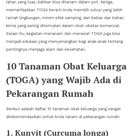
lahan yang luas, bahkan bisa ditanam dalam pot. Ketiga,
memanfaatkan TOGA berarti Anda memilih solusi yang lebih
ramah lingkungan, minim efek samping, dan bebas dari bahan
kimia yang sering ditemukan dalam obat-obatan komersial.
Selain itu, kegiatan menanam dan merawat TOGA juga bisa
menjadi edukasi yang menyenangkan bagi anak-anak tentang
pentingnya menjaga alam dan kesehatan.
10 Tanaman Obat Keluarga
(TOGA) yang Wajib Ada di
Pekarangan Rumah
Berikut adalah daftar 10 tanaman obat keluarga yang sangat
direkomendasikan untuk Anda tanam di pekarangan rumah:
1. Kunyit (Curcuma longa)