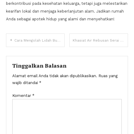
berkontribusi pada kesehatan keluarga, tetapi juga melestarikan
kearifan lokal dan menjaga keberlanjutan alam. Jadikan rumah
Anda sebagai apotek hidup yang alami dan menyehatkan!
Navigasi
Cara Mengolah Lidah Buaya untuk Obat Batuk dan Radang Tenggorokan
Khasiat Air Rebusan Serai dan Jahe: Minuman Herbal Pengusir Masuk Angin
pos
Tinggalkan Balasan
Alamat email Anda tidak akan dipublikasikan.
Ruas yang
wajib ditandai
*
Komentar
*