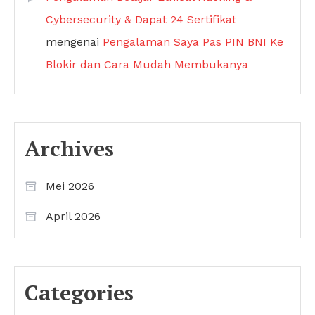
Cybersecurity & Dapat 24 Sertifikat
mengenai
Pengalaman Saya Pas PIN BNI Ke
Blokir dan Cara Mudah Membukanya
Archives
Mei 2026
April 2026
Categories