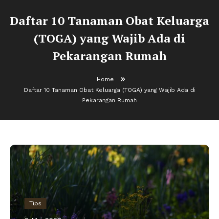
Daftar 10 Tanaman Obat Keluarga
(TOGA) yang Wajib Ada di
Pekarangan Rumah
Home
Daftar 10 Tanaman Obat Keluarga (TOGA) yang Wajib Ada di
Pekarangan Rumah
Tips