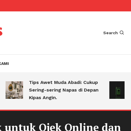
s
Search
KAMI
Tips Awet Muda Abadi: Cukup
Meng
Sering-sering Napas di Depan
Alas
Kipas Angin.
Sela
ok untuk Ojek Online dan