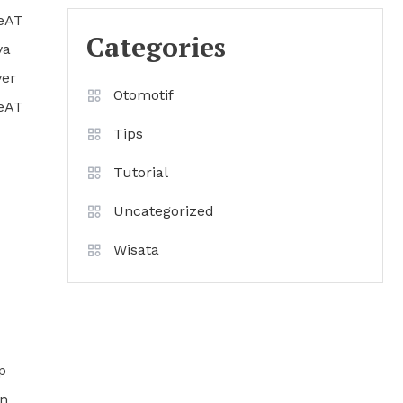
BeAT
Categories
ya
ver
Otomotif
BeAT
Tips
Tutorial
Uncategorized
Wisata
p
an