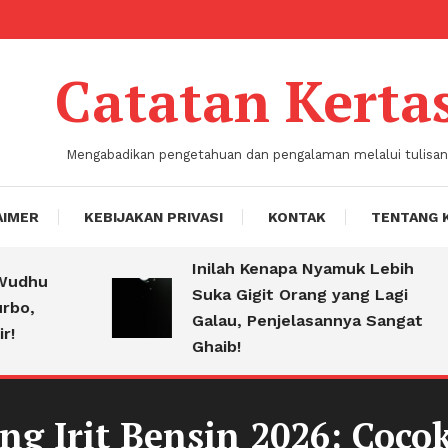
Catatan Kerta
Mengabadikan pengetahuan dan pengalaman melalui tulisan
AIMER
KEBIJAKAN PRIVASI
KONTAK
TENTANG 
Inilah Kenapa Nyamuk Lebih
u
Suka Gigit Orang yang Lagi
Galau, Penjelasannya Sangat
Ghaib!
ng Irit Bensin 2026: Coc