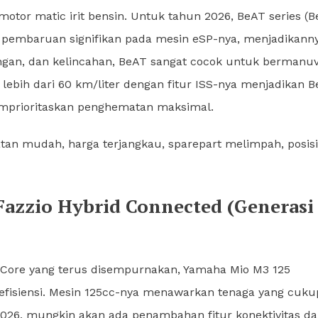
motor matic irit bensin. Untuk tahun 2026, BeAT series (
gan pembaruan signifikan pada mesin eSP-nya, menjadikann
ingan, dan kelincahan, BeAT sangat cocok untuk bermanu
i lebih dari 60 km/liter dengan fitur ISS-nya menjadikan 
memprioritaskan penghematan maksimal.
watan mudah, harga terjangkau, sparepart melimpah, posisi
Fazzio Hybrid Connected (Generasi
 Core yang terus disempurnakan, Yamaha Mio M3 125
l efisiensi. Mesin 125cc-nya menawarkan tenaga yang cuku
2026, mungkin akan ada penambahan fitur konektivitas d