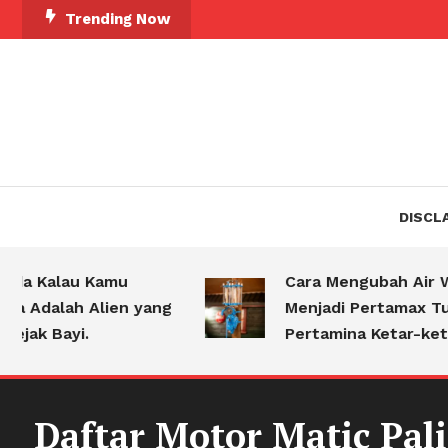
Skip
Trending Now
To
Content
DISCL
Kalau Kamu
Cara Mengubah Air Wudh
alah Alien yang
Menjadi Pertamax Turbo,
 Bayi.
Pertamina Ketar-ketir!
Daftar Motor Matic Pali