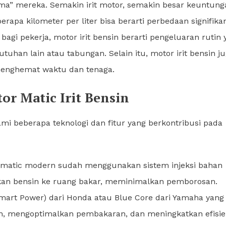
ama” mereka. Semakin irit motor, semakin besar keuntung
berapa kilometer per liter bisa berarti perbedaan signifika
gi pekerja, motor irit bensin berarti pengeluaran rutin 
uhan lain atau tabungan. Selain itu, motor irit bensin j
 menghemat waktu dan tenaga.
r Matic Irit Bensin
i beberapa teknologi dan fitur yang berkontribusi pada
atic modern sudah menggunakan sistem injeksi bahan
urkan bensin ke ruang bakar, meminimalkan pemborosan.
mart Power) dari Honda atau Blue Core dari Yamaha yang
n, mengoptimalkan pembakaran, dan meningkatkan efisien