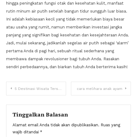
hingga peningkatan fungsi otak dan kesehatan kulit, manfaat
rutin minum air putih setelah bangun tidur sungguh luar biasa.
Ini adalah kebiasaan kecil yang tidak memerlukan biaya besar
atau usaha yang rumit, namun memberikan investasi jangka
panjang yang signifikan bagi kesehatan dan kesejahteraan Anda.
Jadi, mulai sekarang, jadikanlah segelas air putih sebagai ‘alarm’
pertama Anda di pagi hari, sebuah ritual sederhana yang
membawa dampak revolusioner bagi tubuh Anda. Rasakan
sendiri perbedaannya, dan biarkan tubuh Anda berterima kasih!
Navigasi
5 Destinasi Wisata Tersembunyi di Yogyakarta yang Jarang Diketahui
cara melihara anak ayam
pos
Tinggalkan Balasan
Alamat email Anda tidak akan dipublikasikan.
Ruas yang
wajib ditandai
*