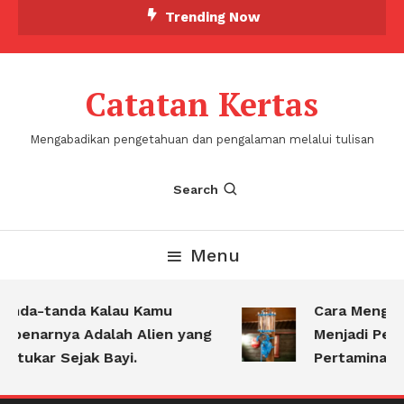
Skip
Trending Now
To
Content
Catatan Kertas
Mengabadikan pengetahuan dan pengalaman melalui tulisan
Search
Menu
anda-tanda Kalau Kamu
Cara Mengub
ebenarnya Adalah Alien yang
Menjadi Pert
rtukar Sejak Bayi.
Pertamina Ket