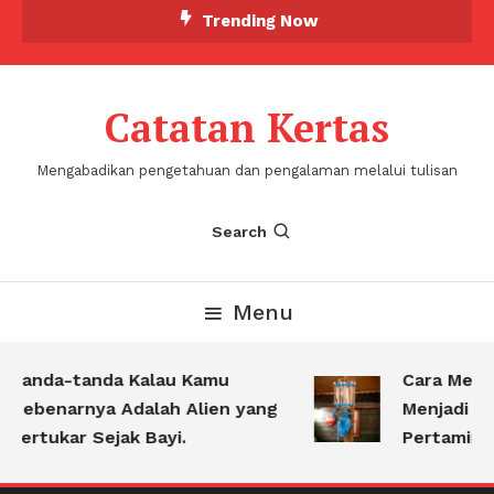
Skip
Trending Now
To
Content
Catatan Kertas
Mengabadikan pengetahuan dan pengalaman melalui tulisan
Search
Menu
Tanda-tanda Kalau Kamu
Cara Mengu
Sebenarnya Adalah Alien yang
Menjadi Pe
Tertukar Sejak Bayi.
Pertamina K