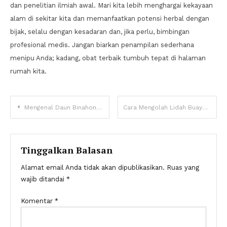
dan penelitian ilmiah awal. Mari kita lebih menghargai kekayaan
alam di sekitar kita dan memanfaatkan potensi herbal dengan
bijak, selalu dengan kesadaran dan, jika perlu, bimbingan
profesional medis. Jangan biarkan penampilan sederhana
menipu Anda; kadang, obat terbaik tumbuh tepat di halaman
rumah kita.
Navigasi
Mengenal Daun Binahong: Tanaman Herbal Ampuh untuk Mempercepat Penyembuhan Luka
Cara Mengolah Lidah Buaya untuk Obat Batuk dan Radang Tenggorokan
pos
Tinggalkan Balasan
Alamat email Anda tidak akan dipublikasikan.
Ruas yang
wajib ditandai
*
Komentar
*