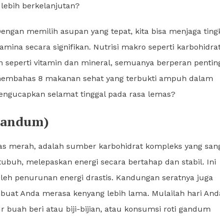
lebih berkelanjutan?
engan memilih asupan yang tepat, kita bisa menjaga ting
amina secara signifikan. Nutrisi makro seperti karbohidra
en seperti vitamin dan mineral, semuanya berperan pentin
n membahas 8 makanan sehat yang terbukti ampuh dalam
engucapkan selamat tinggal pada rasa lemas?
Gandum)
ras merah, adalah sumber karbohidrat kompleks yang san
tubuh, melepaskan energi secara bertahap dan stabil. Ini
oleh penurunan energi drastis. Kandungan seratnya juga
at Anda merasa kenyang lebih lama. Mulailah hari And
buah beri atau biji-bijian, atau konsumsi roti gandum