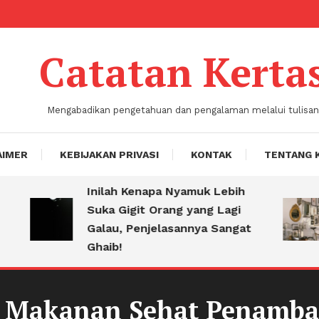
Catatan Kerta
Mengabadikan pengetahuan dan pengalaman melalui tulisan
AIMER
KEBIJAKAN PRIVASI
KONTAK
TENTANG 
Inilah Kenapa Nyamuk Lebih
Tip
Suka Gigit Orang yang Lagi
Ser
Galau, Penjelasannya Sangat
Kip
Ghaib!
8 Makanan Sehat Penamba