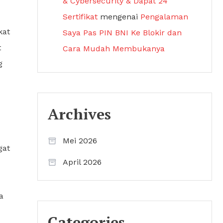
& Cybersecurity & Dapat 24
Sertifikat
mengenai
Pengalaman
kat
Saya Pas PIN BNI Ke Blokir dan
t
Cara Mudah Membukanya
g
Archives
Mei 2026
gat
April 2026
a
Categories