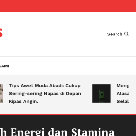
s
Search
KAMI
s Awet Muda Abadi: Cukup
Mengejutkan! T
ing-sering Napas di Depan
Alasan Kenapa
as Angin.
Selalu Bawa HT
h Energi dan Stamina