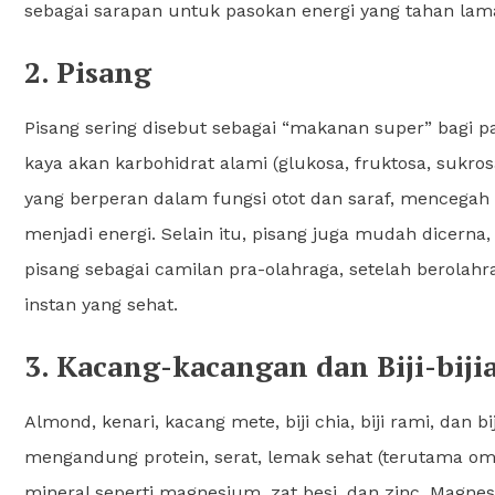
sebagai sarapan untuk pasokan energi yang tahan lam
2. Pisang
Pisang sering disebut sebagai “makanan super” bagi para
kaya akan karbohidrat alami (glukosa, fruktosa, sukros
yang berperan dalam fungsi otot dan saraf, menceg
menjadi energi. Selain itu, pisang juga mudah dicern
pisang sebagai camilan pra-olahraga, setelah berola
instan yang sehat.
3. Kacang-kacangan dan Biji-biji
Almond, kenari, kacang mete, biji chia, biji rami, dan
mengandung protein, serat, lemak sehat (terutama omeg
mineral seperti magnesium, zat besi, dan zinc. Magnes