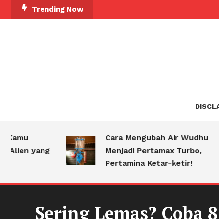
Skip
Trending Now
To
Content
DISCL
u
Cara Mengubah Air Wudhu
n yang
Menjadi Pertamax Turbo,
Pertamina Ketar-ketir!
Sering Lemas? Coba 