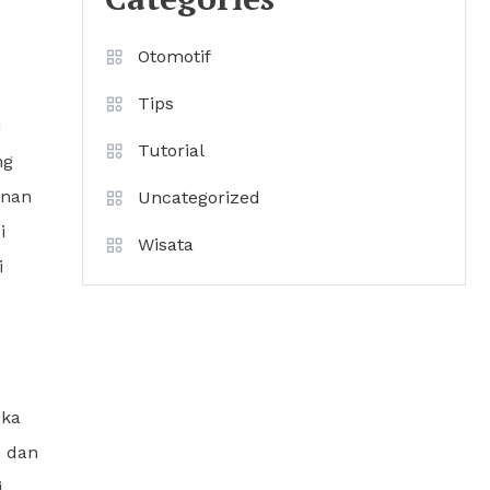
Otomotif
Tips
i
Tutorial
ng
anan
Uncategorized
i
Wisata
i
eka
n dan
i