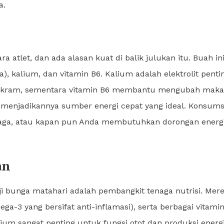
a.
 atlet, dan ada alasan kuat di balik julukan itu. Buah in
a), kalium, dan vitamin B6. Kalium adalah elektrolit penti
ah kram, sementara vitamin B6 membantu mengubah mak
a, menjadikannya sumber energi cepat yang ideal. Konsums
hraga, atau kapan pun Anda membutuhkan dorongan energ
an
 biji bunga matahari adalah pembangkit tenaga nutrisi. Mer
a-3 yang bersifat anti-inflamasi), serta berbagai vitami
ium sangat penting untuk fungsi otot dan produksi energ