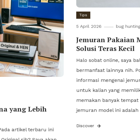
Tips
5 April 2026
bug huntin
Jemuran Pakaian 
Solusi Teras Kecil
Halo sobat online, saya b
bermanfaat lainnya nih. P
informasi mengenai jemur
untuk kalian yang memili
memakan banyak tempat u
na yang Lebih
jemuran model ini adalah 
Discover
Pada artikel terbaru ini
riginal sih? Saya akan