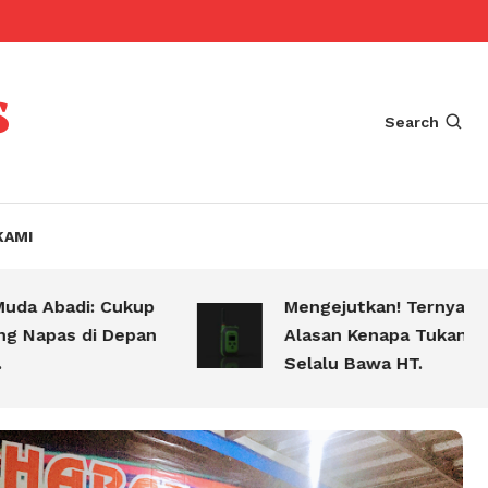
s
Search
KAMI
di: Cukup
Mengejutkan! Ternyata Ini
s di Depan
Alasan Kenapa Tukang Bakso
Selalu Bawa HT.