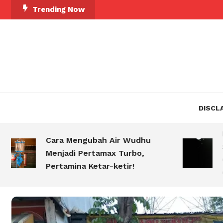
Skip
Trending Now
To
Content
DISCL
Inilah 
Cara Mengubah Air Wudhu
Suka Gi
Menjadi Pertamax Turbo,
Galau, 
Pertamina Ketar-ketir!
Ghaib!