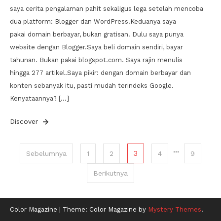
saya cerita pengalaman pahit sekaligus lega setelah mencoba
dua platform: Blogger dan WordPress.Keduanya saya
pakai domain berbayar, bukan gratisan. Dulu saya punya
website dengan Blogger.Saya beli domain sendiri, bayar
tahunan. Bukan pakai blogspot.com. Saya rajin menulis
hingga 277 artikel.Saya pikir: dengan domain berbayar dan
konten sebanyak itu, pasti mudah terindeks Google.
Kenyataannya? […]
Discover
Paginasi
…
3
Sebelumnya
1
2
4
9
pos
Berikutnya
Color Magazine
|
Theme: Color Magazine by
Mystery Themes
.