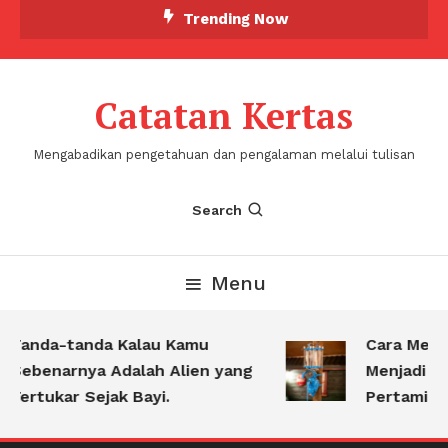
Skip
Trending Now
To
Content
Catatan Kertas
Mengabadikan pengetahuan dan pengalaman melalui tulisan
Search
Menu
Tanda-tanda Kalau Kamu
Cara Meng
Sebenarnya Adalah Alien yang
Menjadi Pe
Tertukar Sejak Bayi.
Pertamina K