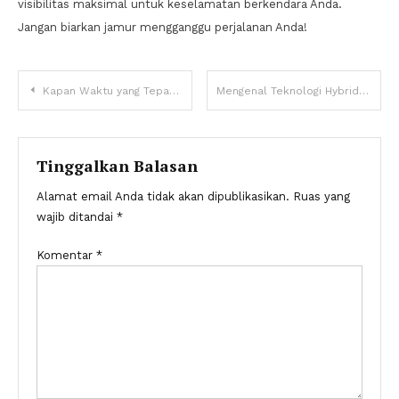
visibilitas maksimal untuk keselamatan berkendara Anda.
Jangan biarkan jamur mengganggu perjalanan Anda!
Navigasi
Kapan Waktu yang Tepat Ganti Oli Mesin? Jangan Tunggu Sampai Hitam Pekat!
Mengenal Teknologi Hybrid pada Mobil Modern: Kelebihan dan Kekurangannya
pos
Tinggalkan Balasan
Alamat email Anda tidak akan dipublikasikan.
Ruas yang
wajib ditandai
*
Komentar
*