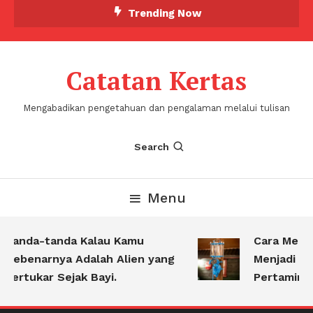
Skip
Trending Now
To
Content
Catatan Kertas
Mengabadikan pengetahuan dan pengalaman melalui tulisan
Search
Menu
Tanda-tanda Kalau Kamu
Cara Mengu
Sebenarnya Adalah Alien yang
Menjadi Per
Tertukar Sejak Bayi.
Pertamina K