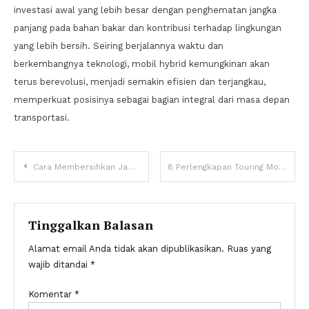
investasi awal yang lebih besar dengan penghematan jangka
panjang pada bahan bakar dan kontribusi terhadap lingkungan
yang lebih bersih. Seiring berjalannya waktu dan
berkembangnya teknologi, mobil hybrid kemungkinan akan
terus berevolusi, menjadi semakin efisien dan terjangkau,
memperkuat posisinya sebagai bagian integral dari masa depan
transportasi.
Navigasi
Cara Membersihkan Jamur Kaca Mobil Sendiri di Rumah dengan Bahan Sederhana
8 Perlengkapan Touring Motor yang Wajib Dibawa demi Keamanan dan Kenyamanan
pos
Tinggalkan Balasan
Alamat email Anda tidak akan dipublikasikan.
Ruas yang
wajib ditandai
*
Komentar
*