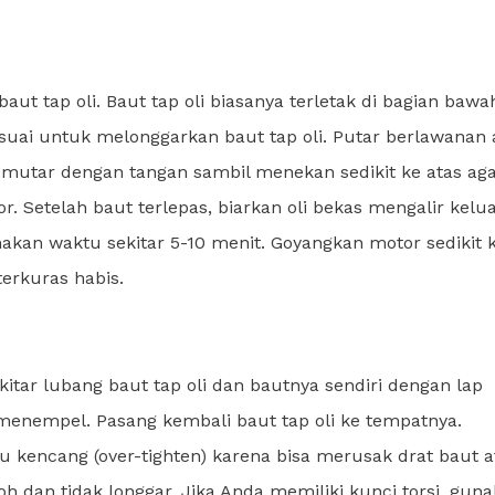
t tap oli. Baut tap oli biasanya terletak di bagian bawa
suai untuk melonggarkan baut tap oli. Putar berlawanan 
mutar dengan tangan sambil menekan sedikit ke atas agar
 Setelah baut terlepas, biarkan oli bekas mengalir kelu
kan waktu sekitar 5-10 menit. Goyangkan motor sedikit 
erkuras habis.
kitar lubang baut tap oli dan bautnya sendiri dengan lap
g menempel. Pasang kembali baut tap oli ke tempatnya.
kencang (over-tighten) karena bisa merusak drat baut 
 dan tidak longgar. Jika Anda memiliki kunci torsi, gun