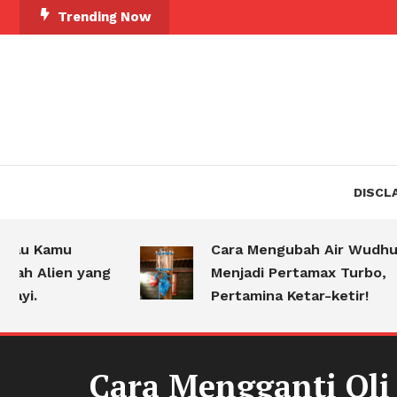
Skip
Trending Now
To
Content
DISCL
u Kamu
Cara Mengubah Air Wudhu
 Alien yang
Menjadi Pertamax Turbo,
i.
Pertamina Ketar-ketir!
Cara Mengganti Oli