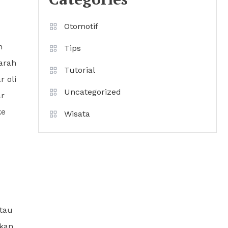
Otomotif
h
Tips
arah
Tutorial
 oli
Uncategorized
ar
ke
Wisata
atau
akan