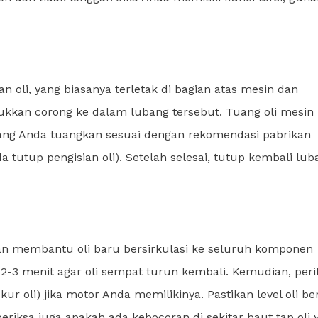
an oli, yang biasanya terletak di bagian atas mesin dan
asukkan corong ke dalam lubang tersebut. Tuang oli mesin
 yang Anda tuangkan sesuai dengan rekomendasi pabrikan
 tutup pengisian oli). Setelah selesai, tutup kembali lub
an membantu oli baru bersirkulasi ke seluruh komponen
 2-3 menit agar oli sempat turun kembali. Kemudian, peri
ur oli) jika motor Anda memilikinya. Pastikan level oli be
riksa juga apakah ada kebocoran di sekitar baut tap oli 