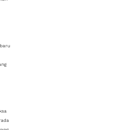
 baru
ang
ksa
rada
yang