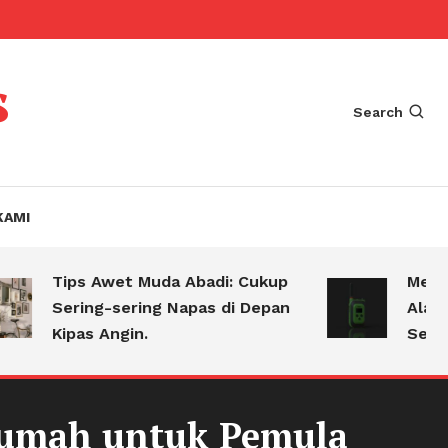
s
Search
KAMI
Tips Awet Muda Abadi: Cukup
Mengejut
Sering-sering Napas di Depan
Alasan K
Kipas Angin.
Selalu B
 Rumah untuk Pemula