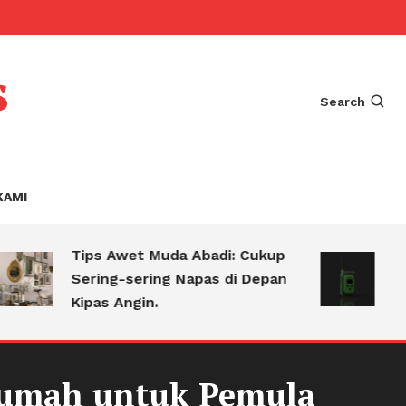
s
Search
KAMI
Tips Awet Muda Abadi: Cukup
Menge
Sering-sering Napas di Depan
Alasa
Kipas Angin.
Selal
 Rumah untuk Pemula