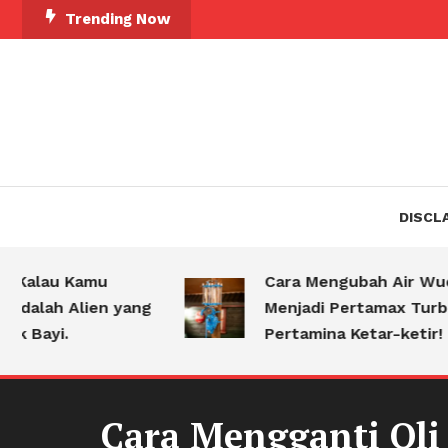
Skip
Trending Now
To
Content
DISCL
alau Kamu
Cara Mengubah Air Wudhu
lah Alien yang
Menjadi Pertamax Turbo,
Bayi.
Pertamina Ketar-ketir!
Cara Mengganti Oli