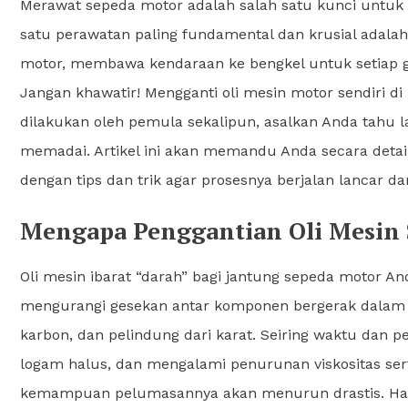
Merawat sepeda motor adalah salah satu kunci untuk
satu perawatan paling fundamental dan krusial adalah 
motor, membawa kendaraan ke bengkel untuk setiap gan
Jangan khawatir! Mengganti oli mesin motor sendiri 
dilakukan oleh pemula sekalipun, asalkan Anda tahu l
memadai. Artikel ini akan memandu Anda secara detail
dengan tips dan trik agar prosesnya berjalan lancar d
Mengapa Penggantian Oli Mesin 
Oli mesin ibarat “darah” bagi jantung sepeda motor An
mengurangi gesekan antar komponen bergerak dalam m
karbon, dan pelindung dari karat. Seiring waktu dan pe
logam halus, dan mengalami penurunan viskositas serta a
kemampuan pelumasannya akan menurun drastis. Hal