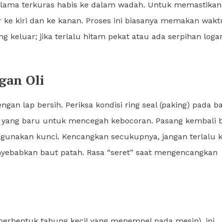
 lama terkuras habis ke dalam wadah. Untuk memastikan
r ke kiri dan ke kanan. Proses ini biasanya memakan wakt
ang keluar; jika terlalu hitam pekat atau ada serpihan loga
gan Oli
an lap bersih. Periksa kondisi ring seal (paking) pada ba
an yang baru untuk mencegah kebocoran. Pasang kembali 
nakan kunci. Kencangkan secukupnya, jangan terlalu 
enyebabkan baut patah. Rasa “seret” saat mengencangkan
a berbentuk tabung kecil yang menempel pada mesin), ini