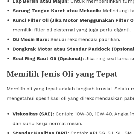
Lap Bersih atau Majun:
Untuk membersihkan tumpah
Sarung Tangan Karet atau Mekanik:
Melindungi ta
Kunci Filter Oli (Jika Motor Menggunakan Filter Ol
memiliki filter oli eksternal yang juga perlu diganti.
Oli Mesin Baru:
Sesuai rekomendasi pabrikan.
Dongkrak Motor atau Standar Paddock (Opsional
Seal Ring Baut Oli (Opsional):
Jika ring seal lama 
Memilih Jenis Oli yang Tepat
Memilih oli yang tepat adalah langkah krusial. Sela
mengetahui spesifikasi oli yang direkomendasikan pabr
Viskositas (SAE):
Contoh: 10W-30, 10W-40. Angka in
dan suhu kerja normal mesin.
Standar Kualitas (API):
Contoh: API SG, SJ, SL, SM,