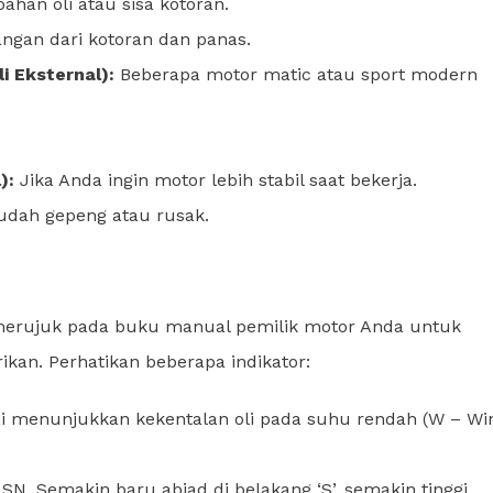
an oli atau sisa kotoran.
ngan dari kotoran dan panas.
i Eksternal):
Beberapa motor matic atau sport modern
):
Jika Anda ingin motor lebih stabil saat bekerja.
sudah gepeng atau rusak.
lu merujuk pada buku manual pemilik motor Anda untuk
ikan. Perhatikan beberapa indikator:
i menunjukkan kekentalan oli pada suhu rendah (W – Win
 SN. Semakin baru abjad di belakang ‘S’, semakin tinggi