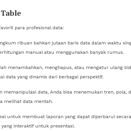
Table
vorit para profesional data:
ngkum ribuan bahkan jutaan baris data dalam waktu sing
 perhitungan manual atau menggunakan banyak rumus.
ah menambahkan, menghapus, atau mengatur ulang bi
i data yang dinamis dari berbagai perspektif.
memanipulasi data, Anda bisa menemukan tren, pola, 
a melihat data mentah.
deal untuk membuat laporan yang dapat diperbarui secar
yang interaktif untuk presentasi.