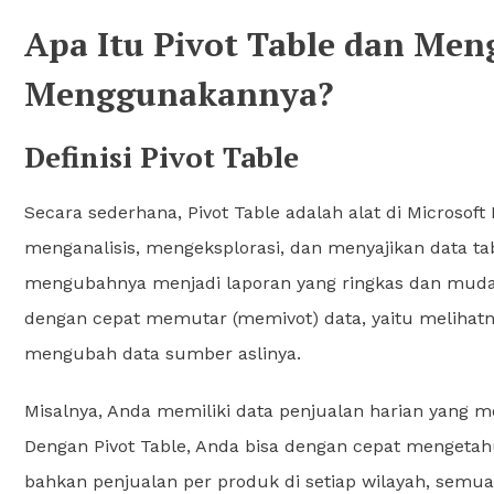
Apa Itu Pivot Table dan Me
Menggunakannya?
Definisi Pivot Table
Secara sederhana, Pivot Table adalah alat di Microso
menganalisis, mengeksplorasi, dan menyajikan data tab
mengubahnya menjadi laporan yang ringkas dan mud
dengan cepat memutar (memivot) data, yaitu melihatn
mengubah data sumber aslinya.
Misalnya, Anda memiliki data penjualan harian yang m
Dengan Pivot Table, Anda bisa dengan cepat mengetahui
bahkan penjualan per produk di setiap wilayah, semua