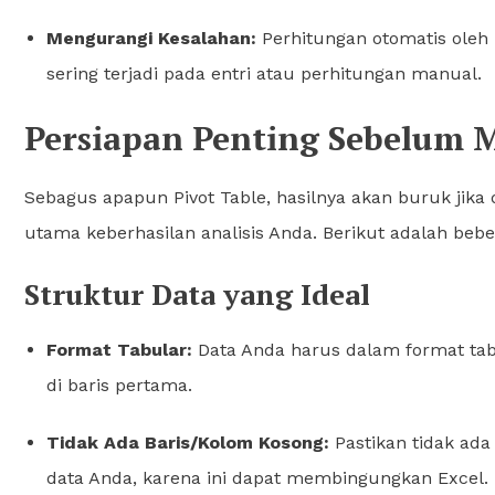
Mengurangi Kesalahan:
Perhitungan otomatis oleh 
sering terjadi pada entri atau perhitungan manual.
Persiapan Penting Sebelum 
Sebagus apapun Pivot Table, hasilnya akan buruk jika 
utama keberhasilan analisis Anda. Berikut adalah bebe
Struktur Data yang Ideal
Format Tabular:
Data Anda harus dalam format tabe
di baris pertama.
Tidak Ada Baris/Kolom Kosong:
Pastikan tidak ada
data Anda, karena ini dapat membingungkan Excel.