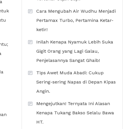
ta
ntuk
Cara Mengubah Air Wudhu Menjadi
ktu
Pertamax Turbo, Pertamina Ketar-
ketir!
Inilah Kenapa Nyamuk Lebih Suka
ntu;
Gigit Orang yang Lagi Galau,
a
Penjelasannya Sangat Ghaib!
da
Tips Awet Muda Abadi: Cukup
Sering-sering Napas di Depan Kipas
Angin.
Mengejutkan! Ternyata Ini Alasan
Kenapa Tukang Bakso Selalu Bawa
nan
HT.