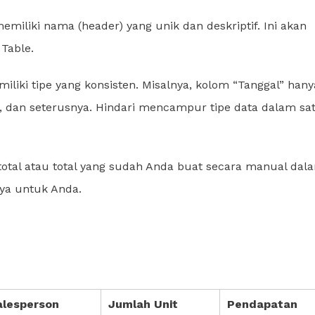
miliki nama (header) yang unik dan deskriptif. Ini akan
Table.
iliki tipe yang konsisten. Misalnya, kolom “Tanggal” hany
ka, dan seterusnya. Hindari mencampur tipe data dalam sa
otal atau total yang sudah Anda buat secara manual dal
ya untuk Anda.
alesperson
Jumlah Unit
Pendapatan