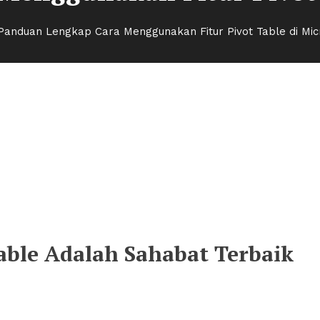
Panduan Lengkap Cara Menggunakan Fitur Pivot Table di Mic
unakan Fitur Pivot Table di
able Adalah Sahabat Terbaik