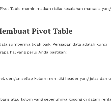
Pivot Table meminimalkan risiko kesalahan manusia yang
Membuat Pivot Table
data sumbernya tidak baik. Persiapan data adalah kunci
rapa hal yang perlu Anda pastikan:
l, dengan setiap kolom memiliki header yang jelas dan u
 baris atau kolom yang sepenuhnya kosong di dalam rent