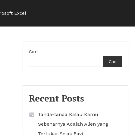
rosoft Excel
Cari
Cari
Recent Posts
Tanda-tanda Kalau Kamu
Sebenarnya Adalah Alien yang
Tertukar Sejak Bayi.