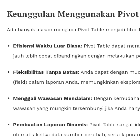
Keunggulan Menggunakan Pivot 
Ada banyak alasan mengapa Pivot Table menjadi fitur fa
Efisiensi Waktu Luar Biasa:
Pivot Table dapat mera
jauh lebih cepat dibandingkan dengan melakukan
Fleksibilitas Tanpa Batas:
Anda dapat dengan mud
(field) dalam laporan Anda, memungkinkan eksploras
Menggali Wawasan Mendalam:
Dengan kemudahan 
wawasan yang mungkin tersembunyi jika Anda hany
Pembuatan Laporan Dinamis:
Pivot Table sangat i
otomatis ketika data sumber berubah, serta laporan 