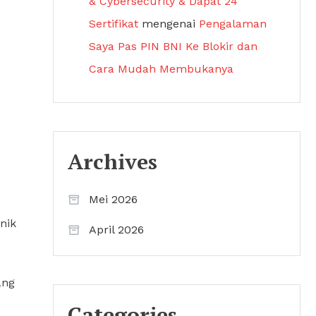
& Cybersecurity & Dapat 24
Sertifikat
mengenai
Pengalaman
Saya Pas PIN BNI Ke Blokir dan
Cara Mudah Membukanya
Archives
Mei 2026
nik
April 2026
ang
Categories