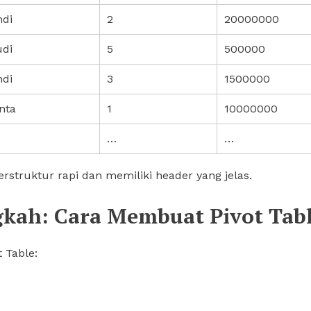
ndi
2
20000000
udi
5
500000
ndi
3
1500000
nta
1
10000000
…
…
terstruktur rapi dan memiliki header yang jelas.
kah: Cara Membuat Pivot Tab
 Table: