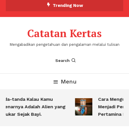
Skip
Trending Now
To
Content
Catatan Kertas
Mengabadikan pengetahuan dan pengalaman melalui tulisan
Search
Menu
nda-tanda Kalau Kamu
Cara Menguba
benarnya Adalah Alien yang
Menjadi Perta
rtukar Sejak Bayi.
Pertamina Keta