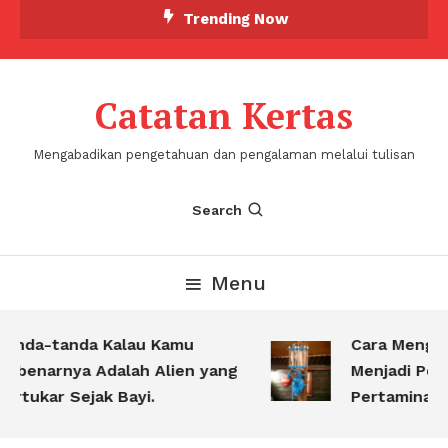
Skip
Trending Now
To
Content
Catatan Kertas
Mengabadikan pengetahuan dan pengalaman melalui tulisan
Search
Menu
anda-tanda Kalau Kamu
Cara Mengub
ebenarnya Adalah Alien yang
Menjadi Pert
ertukar Sejak Bayi.
Pertamina Ket