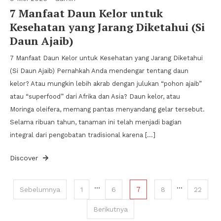
7 Manfaat Daun Kelor untuk
Kesehatan yang Jarang Diketahui (Si
Daun Ajaib)
7 Manfaat Daun Kelor untuk Kesehatan yang Jarang Diketahui
(Si Daun Ajaib) Pernahkah Anda mendengar tentang daun
kelor? Atau mungkin lebih akrab dengan julukan “pohon ajaib”
atau “superfood” dari Afrika dan Asia? Daun kelor, atau
Moringa oleifera, memang pantas menyandang gelar tersebut.
Selama ribuan tahun, tanaman ini telah menjadi bagian
integral dari pengobatan tradisional karena […]
Discover
Paginasi
…
…
7
Sebelumnya
1
6
8
22
pos
Berikutnya